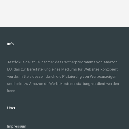
Info
Testfokus.de ist Teilnehmer des Partnerprogramms von Amazon
EU, das zur Bereitstellung eines Mediums für Websites konzipiert
wurde, mittels dessen durch die Platzierung von Werbeanzeigen
und Links zu Amazon.de Werbekostenerstattung verdient werden
kann.
Über
Impressum