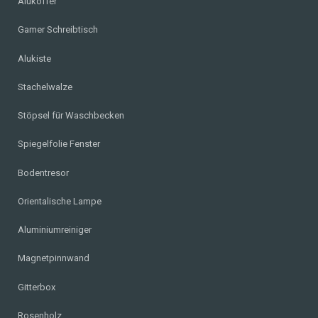
Alukoffer
Gamer Schreibtisch
Alukiste
Stachelwalze
Stöpsel für Waschbecken
Spiegelfolie Fenster
Bodentresor
Orientalische Lampe
Aluminiumreiniger
Magnetpinnwand
Gitterbox
Rosenholz