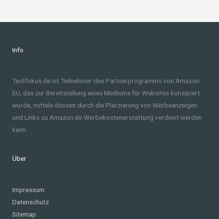
Info
Testfokus.de ist Teilnehmer des Partnerprogramms von Amazon
EU, das zur Bereitstellung eines Mediums für Websites konzipiert
wurde, mittels dessen durch die Platzierung von Werbeanzeigen
und Links zu Amazon.de Werbekostenerstattung verdient werden
kann.
Über
Impressum
Datenschutz
Sitemap