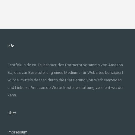
Info
Testfokus.de ist Teilnehmer des Partnerprogramms von Amazon
EU, das zur Bereitstellung eines Mediums für Websites konzipiert
wurde, mittels dessen durch die Platzierung von Werbeanzeigen
und Links zu Amazon.de Werbekostenerstattung verdient werden
kann.
Über
Impressum