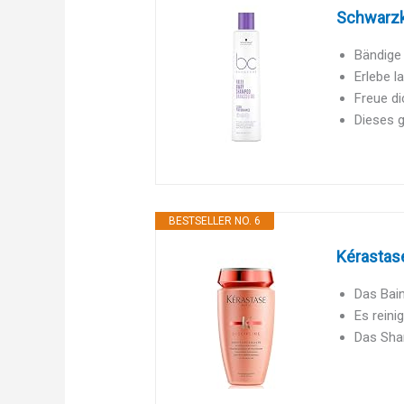
Schwarzk
Bändige
Erlebe l
Freue di
Dieses g
BESTSELLER NO. 6
Kérastase
Das Bain
Es reini
Das Sha