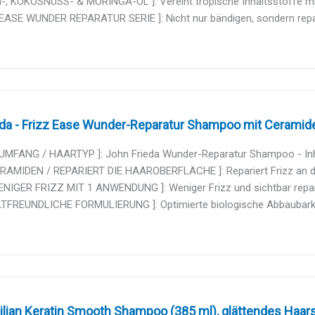
-, KOKOSNUSS- & MORINGA-ÖL ]: Vereint tropische Inhaltsstoffe mit
EASE WUNDER REPARATUR SERIE ]: Nicht nur bändigen, sondern repari
da - Frizz Ease Wunder-Reparatur Shampoo mit Ceramiden
UMFANG / HAARTYP ]: John Frieda Wunder-Reparatur Shampoo - Inhalt
ERAMIDEN / REPARIERT DIE HAAROBERFLÄCHE ]: Repariert Frizz an der
NIGER FRIZZ MIT 1 ANWENDUNG ]: Weniger Frizz und sichtbar reparie
TFREUNDLICHE FORMULIERUNG ]: Optimierte biologische Abbaubarkeit
ilian Keratin Smooth Shampoo (385 ml), glättendes Haar