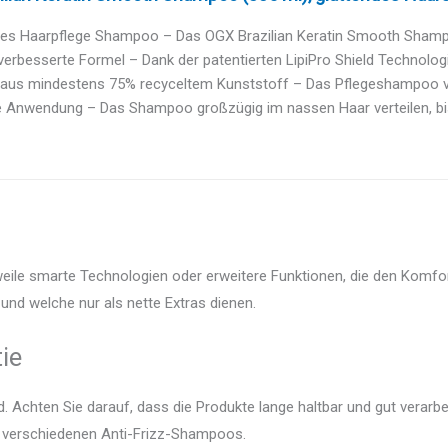
des Haarpflege Shampoo – Das OGX Brazilian Keratin Smooth Shampoo 
erbesserte Formel – Dank der patentierten LipiPro Shield Technologi
 aus mindestens 75% recyceltem Kunststoff – Das Pflegeshampoo verh
 Anwendung – Das Shampoo großzügig im nassen Haar verteilen, bis 
eile smarte Technologien oder erweitere Funktionen, die den Komfor
und welche nur als nette Extras dienen.
ie
 Achten Sie darauf, dass die Produkte lange haltbar und gut verarbei
er verschiedenen Anti-Frizz-Shampoos.