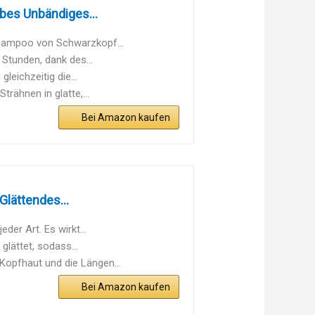
bes Unbändiges...
hampoo von Schwarzkopf...
 Stunden, dank des...
leichzeitig die...
rähnen in glatte,...
Bei Amazon kaufen
lättendes...
er Art. Es wirkt...
glättet, sodass...
opfhaut und die Längen...
Bei Amazon kaufen