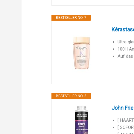
BESTSELLER NO. 7
Kérastase
Ultra gl
100H Ant
Auf das
BESTSELLER NO. 8
John Frie
[ HAART
[ SOFOR