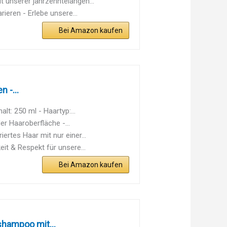
 unserer jahrzehntelangen...
eren - Erlebe unsere...
Bei Amazon kaufen
 -...
: 250 ml - Haartyp:...
 Haaroberfläche -...
rtes Haar mit nur einer...
 & Respekt für unsere...
Bei Amazon kaufen
shampoo mit...