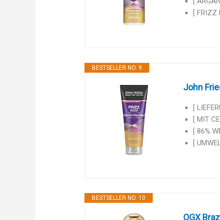
[ ARGAN
[ FRIZZ 
BESTSELLER NO. 9
John Frie
[ LIEFER
[ MIT C
[ 86% WE
[ UMWEL
BESTSELLER NO. 10
OGX Braz