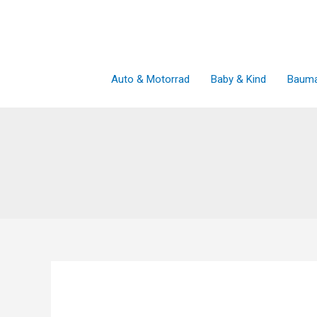
Zum
Inhalt
springen
Auto & Motorrad
Baby & Kind
Bauma