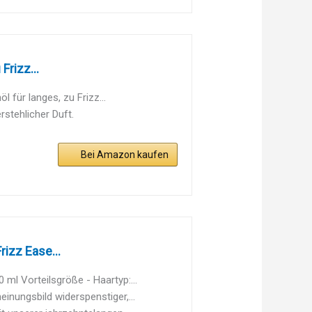
rizz...
für langes, zu Frizz...
rstehlicher Duft.
Bei Amazon kaufen
izz Ease...
l Vorteilsgröße - Haartyp:...
ungsbild widerspenstiger,...