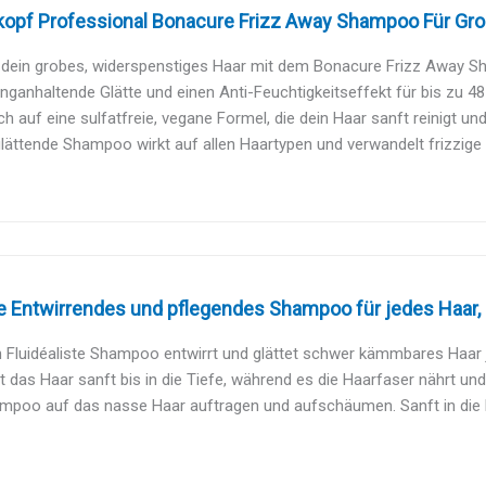
opf Professional Bonacure Frizz Away Shampoo Für Gro
 dein grobes, widerspenstiges Haar mit dem Bonacure Frizz Away S
anganhaltende Glätte und einen Anti-Feuchtigkeitseffekt für bis zu 48
ch auf eine sulfatfreie, vegane Formel, die dein Haar sanft reinigt und g
lättende Shampoo wirkt auf allen Haartypen und verwandelt frizzige St
 Entwirrendes und pflegendes Shampoo für jedes Haar, G
 Fluidéaliste Shampoo entwirrt und glättet schwer kämmbares Haar jed
gt das Haar sanft bis in die Tiefe, während es die Haarfaser nährt und 
mpoo auf das nasse Haar auftragen und aufschäumen. Sanft in die K