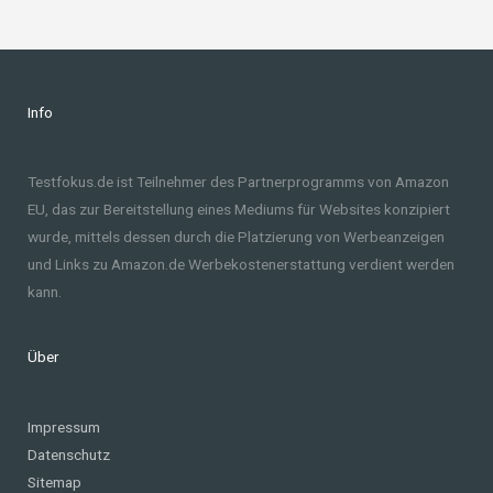
Info
Testfokus.de ist Teilnehmer des Partnerprogramms von Amazon
EU, das zur Bereitstellung eines Mediums für Websites konzipiert
wurde, mittels dessen durch die Platzierung von Werbeanzeigen
und Links zu Amazon.de Werbekostenerstattung verdient werden
kann.
Über
Impressum
Datenschutz
Sitemap