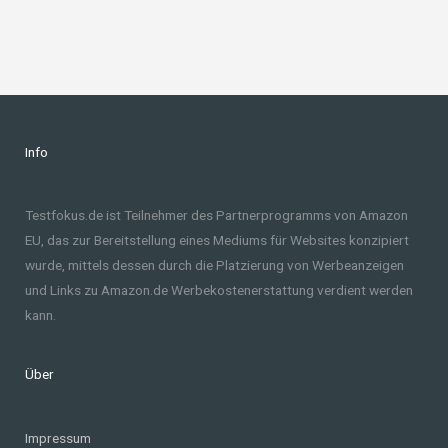
Info
Testfokus.de ist Teilnehmer des Partnerprogramms von Amazon
EU, das zur Bereitstellung eines Mediums für Websites konzipiert
wurde, mittels dessen durch die Platzierung von Werbeanzeigen
und Links zu Amazon.de Werbekostenerstattung verdient werden
kann.
Über
Impressum