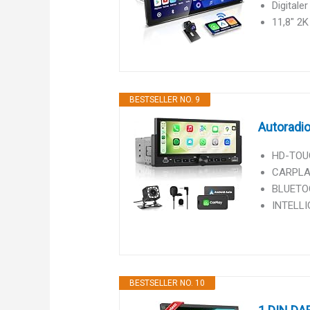
Digitale
11,8" 2K
BESTSELLER NO. 9
Autoradio
HD-TOUCH
CARPLAY
BLUETOO
INTELLI
BESTSELLER NO. 10