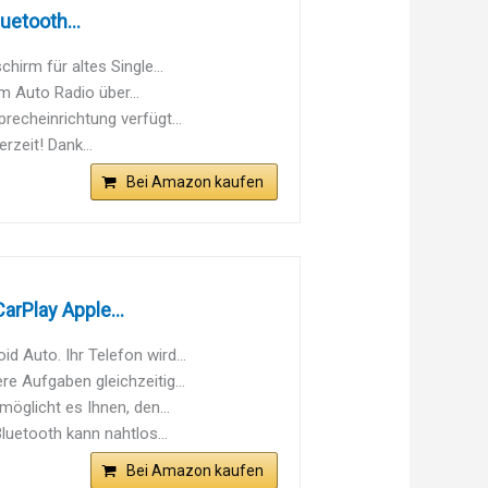
uetooth...
irm für altes Single...
m Auto Radio über...
recheinrichtung verfügt...
rzeit! Dank...
Bei Amazon kaufen
arPlay Apple...
 Auto. Ihr Telefon wird...
 Aufgaben gleichzeitig...
öglicht es Ihnen, den...
luetooth kann nahtlos...
Bei Amazon kaufen