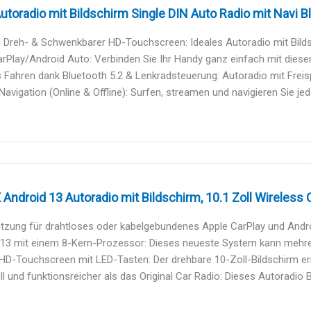
utoradio mit Bildschirm Single DIN Auto Radio mit Navi Bl
l Dreh- & Schwenkbarer HD-Touchscreen: Ideales Autoradio mit Bildsch
rPlay/Android Auto: Verbinden Sie Ihr Handy ganz einfach mit diese
 Fahren dank Bluetooth 5.2 & Lenkradsteuerung: Autoradio mit Freisp
Navigation (Online & Offline): Surfen, streamen und navigieren Sie jede
ndroid 13 Autoradio mit Bildschirm, 10.1 Zoll Wireless C
tzung für drahtloses oder kabelgebundenes Apple CarPlay und Android
13 mit einem 8-Kern-Prozessor: Dieses neueste System kann mehrere
HD-Touchscreen mit LED-Tasten: Der drehbare 10-Zoll-Bildschirm erm
ll und funktionsreicher als das Original Car Radio: Dieses Autoradio B