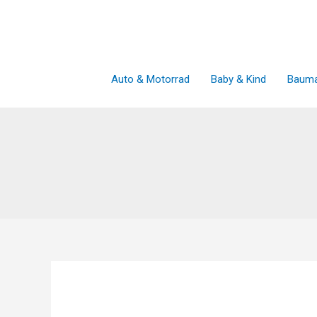
Zum
Inhalt
springen
Auto & Motorrad
Baby & Kind
Bauma