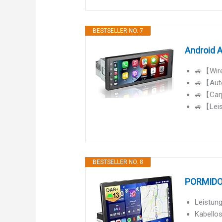
BESTSELLER NO. 7
Android A
🚙【Wirel
🚙【Auto
🚙【Carp
🚙【Leis
BESTSELLER NO. 8
PORMIDO 1
Leistung
Kabellos