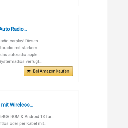
uto Radio...
io carplay! Dieses...
radio mit starkem...
s autoradio apple...
stemradios verfügt...
Bei Amazon kaufen
mit Wireless...
64GB ROM & Android 13 für...
los oder per Kabel mit...