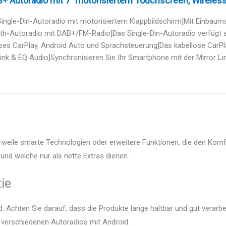
+ Autoradio mit 7" motorisiertem Touchscreen, Wireless 
Single-Din-Autoradio mit motorisiertem Klappbildschirm]Mit Einbaumaß
oth-Autoradio mit DAB+/FM-Radio]Das Single-Din-Autoradio verfügt a
ses CarPlay, Android Auto und Sprachsteuerung]Das kabellose CarPlay
Link & EQ Audio]Synchronisieren Sie Ihr Smartphone mit der Mirror Link
erweile smarte Technologien oder erweitere Funktionen, die den Komf
und welche nur als nette Extras dienen.
ie
 Achten Sie darauf, dass die Produkte lange haltbar und gut verarbei
r verschiedenen Autoradios mit Android.