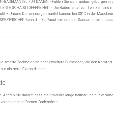
-BADEMANTEL FÜR DAMEN - Fühlen Sie sich rundum geborgen in d
ZIERTE SCHADSTOFFFREIHEIT - Die Bademäntel von Twinzen sind mi
eicht – Unsere Damenmorgenmäntel können bei 30°C in der Maschine 
PEZIFISCHER Schnitt - Die Passform unserer Saunamäntel ist spezie
le smarte Technologien oder erweitere Funktionen, die den Komfort 
nur als nette Extras dienen.
ie
 Achten Sie darauf, dass die Produkte lange haltbar und gut verarbei
er verschiedenen Damen-Bademäntel.