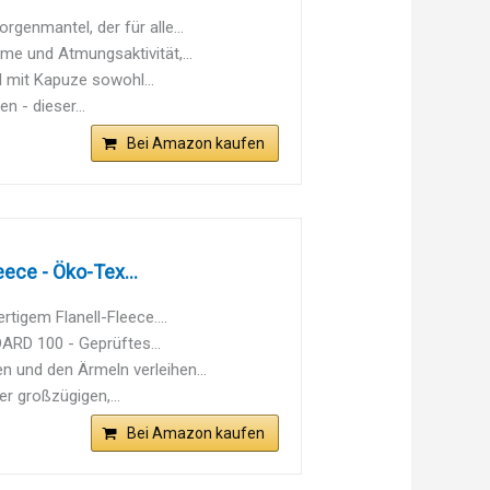
enmantel, der für alle...
e und Atmungsaktivität,...
l mit Kapuze sowohl...
n - dieser...
Bei Amazon kaufen
ece - Öko-Tex...
igem Flanell-Fleece....
RD 100 - Geprüftes...
 und den Ärmeln verleihen...
r großzügigen,...
Bei Amazon kaufen