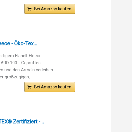
Bei Amazon kaufen
ece - Öko-Tex...
igem Flanell-Fleece....
RD 100 - Geprüftes...
 und den Ärmeln verleihen...
r großzügigen,...
Bei Amazon kaufen
 Zertifiziert -...