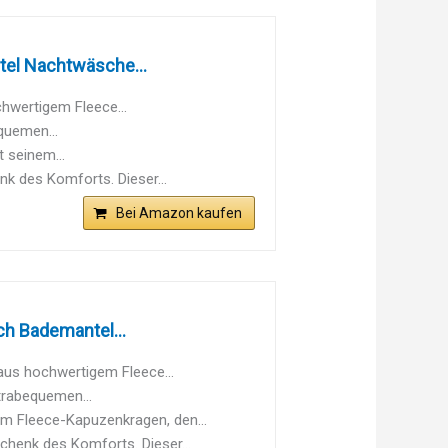
el Nachtwäsche...
hwertigem Fleece...
quemen...
t seinem...
k des Komforts. Dieser...
Bei Amazon kaufen
h Bademantel...
s hochwertigem Fleece...
rabequemen...
m Fleece-Kapuzenkragen, den...
enk des Komforts. Dieser...