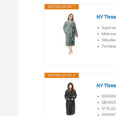
BESTSELLER NO. 7
NY Threa
Superwei
Mehrzwec
Stilvoll
Perfekte
BESTSELLER NO. 8
NY Threa
SUPERWE
MEHRZWE
STYLISC
PERFEKT