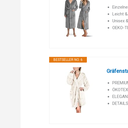
Einzelne
Leicht &
Unisex &
OEKO-TEX
BESTSELLER NO. 6
Gräfensta
PREMIUM 
ÖKOTEX 
ELEGANT
DETAILS: