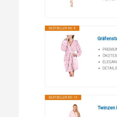
BESTSELLER NO. 9
Gräfensta
PREMIUM 
ÖKOTEX 
ELEGANT
DETAILS:
BESTSELLER NO. 10
Twinzen 