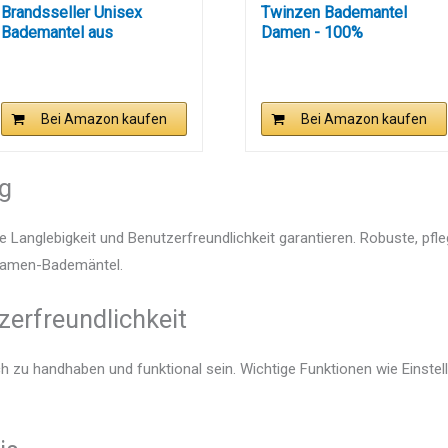
Brandsseller Unisex
Twinzen Bademantel
Bademantel aus
Damen - 100%
Baumwolle L –...
Baumwolle...
Bei Amazon kaufen
Bei Amazon kaufen
ng
e Langlebigkeit und Benutzerfreundlichkeit garantieren. Robuste, pfl
n Damen-Bademäntel.
zerfreundlichkeit
h zu handhaben und funktional sein. Wichtige Funktionen wie Einste