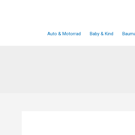
Zum
Inhalt
springen
Auto & Motorrad
Baby & Kind
Bauma