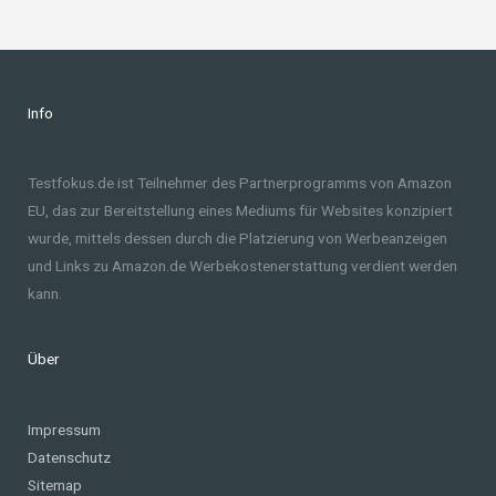
Info
Testfokus.de ist Teilnehmer des Partnerprogramms von Amazon
EU, das zur Bereitstellung eines Mediums für Websites konzipiert
wurde, mittels dessen durch die Platzierung von Werbeanzeigen
und Links zu Amazon.de Werbekostenerstattung verdient werden
kann.
Über
Impressum
Datenschutz
Sitemap