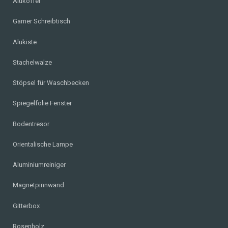
Alukoffer
Gamer Schreibtisch
Alukiste
Stachelwalze
Stöpsel für Waschbecken
Spiegelfolie Fenster
Bodentresor
Orientalische Lampe
Aluminiumreiniger
Magnetpinnwand
Gitterbox
Rosenholz