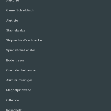
Alukoffer
Gamer Schreibtisch
Alukiste
Stachelwalze
Stöpsel für Waschbecken
Spiegelfolie Fenster
Bodentresor
Orientalische Lampe
Aluminiumreiniger
Magnetpinnwand
Gitterbox
Rosenholz