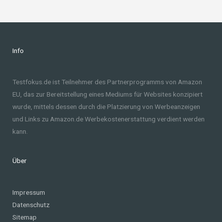
Info
Testfokus.de ist Teilnehmer des Partnerprogramms von Amazon
EU, das zur Bereitstellung eines Mediums für Websites konzipiert
wurde, mittels dessen durch die Platzierung von Werbeanzeigen
und Links zu Amazon.de Werbekostenerstattung verdient werden
kann.
Über
Impressum
Datenschutz
Sitemap