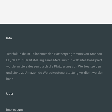
Info
Testfokus.de ist Teilnehmer des Partnerprogramms von Amazon
EU, das zur Bereitstellung eines Mediums für Websites konzipiert
wurde, mittels dessen durch die Platzierung von Werbeanzeigen
und Links zu Amazon.de Werbekostenerstattung verdient werden
kann.
Über
Impressum