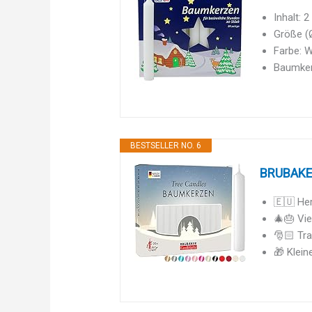
Inhalt: 
Größe (Ø
Farbe: 
Baumker
BESTSELLER NO. 6
BRUBAKER
🇪🇺 Her
🎄🎂 Vie
🎅🏻 Tra
🎁 Klein