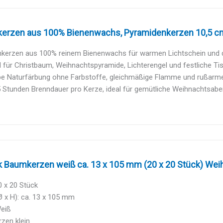
erzen aus 100% Bienenwachs, Pyramidenkerzen 10,5 cm,
kerzen aus 100% reinem Bienenwachs für warmen Lichtschein und dez
für Christbaum, Weihnachtspyramide, Lichterengel und festliche Tis
be Naturfärbung ohne Farbstoffe, gleichmäßige Flamme und rußarme 
 Stunden Brenndauer pro Kerze, ideal für gemütliche Weihnachtsaben
k Baumkerzen weiß ca. 13 x 105 mm (20 x 20 Stück) Weih
20 x 20 Stück
 x H): ca. 13 x 105 mm
Weiß
zen klein