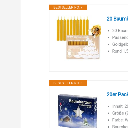
BESTSELLER NO. 7
20 Baumk
20 Baum
Passend 
Goldgel
Rund 1,5
BESTSELLER NO. 8
20er Pac
Inhalt: 
Größe (Ø
Farbe: 
Baumker