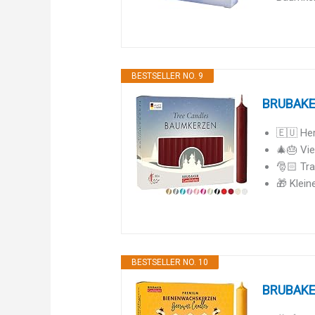
BESTSELLER NO. 9
BRUBAKER
🇪🇺 Her
🎄🎂 Vie
🎅🏻 Tra
🎁 Klein
BESTSELLER NO. 10
BRUBAKER