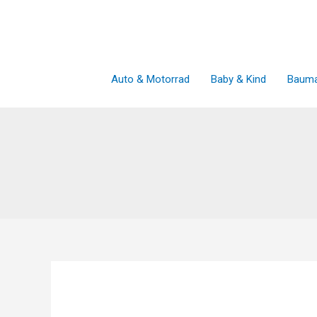
Zum
Inhalt
springen
Auto & Motorrad
Baby & Kind
Bauma