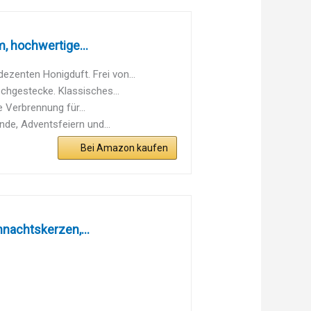
 hochwertige...
enten Honigduft. Frei von...
chgestecke. Klassisches...
Verbrennung für...
de, Adventsfeiern und...
Bei Amazon kaufen
nachtskerzen,...