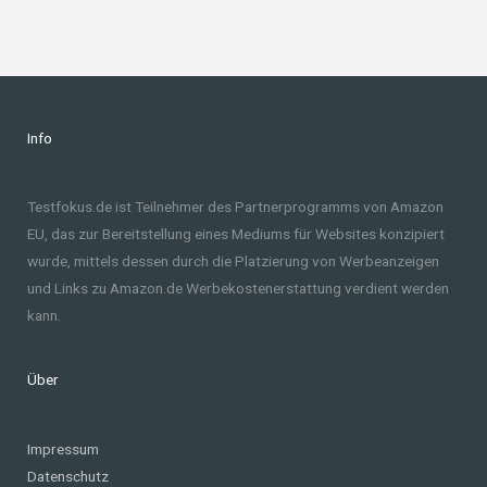
Info
Testfokus.de ist Teilnehmer des Partnerprogramms von Amazon
EU, das zur Bereitstellung eines Mediums für Websites konzipiert
wurde, mittels dessen durch die Platzierung von Werbeanzeigen
und Links zu Amazon.de Werbekostenerstattung verdient werden
kann.
Über
Impressum
Datenschutz