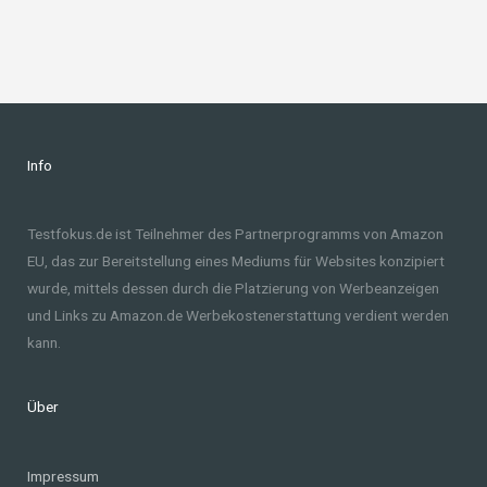
Info
Testfokus.de ist Teilnehmer des Partnerprogramms von Amazon
EU, das zur Bereitstellung eines Mediums für Websites konzipiert
wurde, mittels dessen durch die Platzierung von Werbeanzeigen
und Links zu Amazon.de Werbekostenerstattung verdient werden
kann.
Über
Impressum