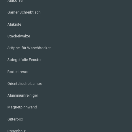
Alukoffer
Gamer Schreibtisch
Alukiste
Stachelwalze
Stöpsel für Waschbecken
Spiegelfolie Fenster
Bodentresor
Orientalische Lampe
Aluminiumreiniger
Magnetpinnwand
Gitterbox
Rosenholz