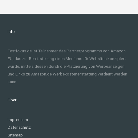
Info
Testfokus.de ist Teilnehmer des Partnerprogramms von Amazon
EU, das zur Bereitstellung eines Mediums für Websites konzipiert
wurde, mittels dessen durch die Platzierung von Werbeanzeigen
und Links zu Amazon.de Werbekostenerstattung verdient werden
kann.
Über
Impressum
Datenschutz
Sitemap