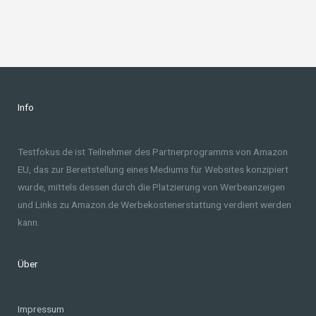
Info
Testfokus.de ist Teilnehmer des Partnerprogramms von Amazon
EU, das zur Bereitstellung eines Mediums für Websites konzipiert
wurde, mittels dessen durch die Platzierung von Werbeanzeigen
und Links zu Amazon.de Werbekostenerstattung verdient werden
kann.
Über
Impressum