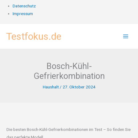
Datenschutz
Impressum
Zum
Testfokus.de
Inhalt
springen
Bosch-Kühl-
Gefrierkombination
Haushalt
/
27. Oktober 2024
Die besten Bosch-Kühl-Gefrierkombinationen im Test – So finden Sie
das perfekte Modell