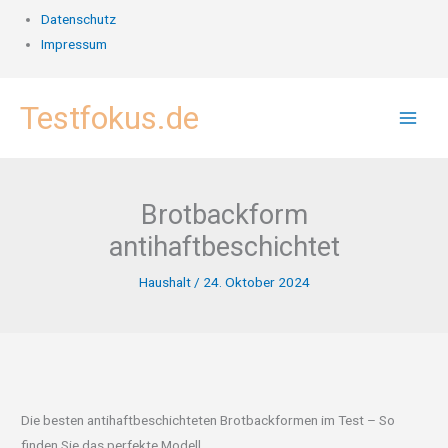
Datenschutz
Impressum
Zum
Testfokus.de
Inhalt
springen
Brotbackform
antihaftbeschichtet
Haushalt
/
24. Oktober 2024
Die besten antihaftbeschichteten Brotbackformen im Test – So
finden Sie das perfekte Modell