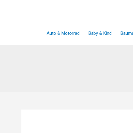
Zum
Inhalt
springen
Auto & Motorrad
Baby & Kind
Bauma