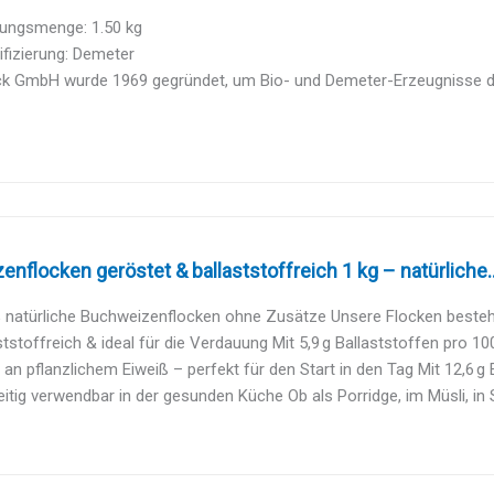
ungsmenge: 1.50 kg
ifizierung: Demeter
ck GmbH wurde 1969 gegründet, um Bio- und Demeter-Erzeugnisse der
nflocken geröstet & ballaststoffreich 1 kg – natürliche..
 natürliche Buchweizenflocken ohne Zusätze Unsere Flocken bestehe
ststoffreich & ideal für die Verdauung Mit 5,9 g Ballaststoffen pro 100 
 an pflanzlichem Eiweiß – perfekt für den Start in den Tag Mit 12,6 g E
seitig verwendbar in der gesunden Küche Ob als Porridge, im Müsli, in