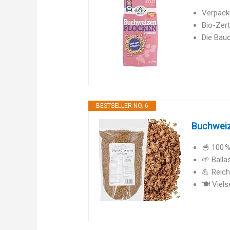
Verpack
Bio-Zert
Die Bau
BESTSELLER NO. 6
Buchweize
🥣 100 %
🌱 Balla
💪 Reich
🍽️ Viel