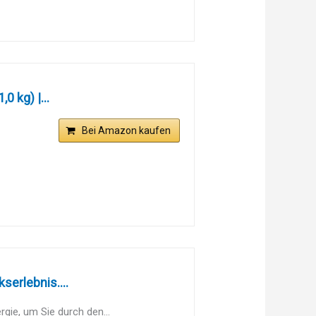
0 kg) |...
Bei Amazon kaufen
serlebnis....
gie, um Sie durch den...