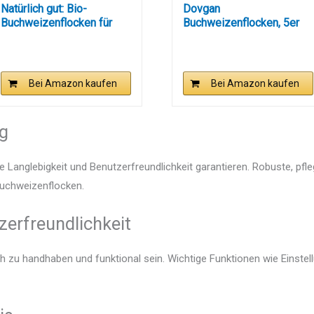
Natürlich gut: Bio-
Dovgan
Buchweizenflocken für
Buchweizenflocken, 5er
ein...
Pack (5 x 400 g)
Bei Amazon kaufen
Bei Amazon kaufen
ng
e Langlebigkeit und Benutzerfreundlichkeit garantieren. Robuste, pfl
 Buchweizenflocken.
zerfreundlichkeit
ch zu handhaben und funktional sein. Wichtige Funktionen wie Einste