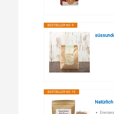
BESTSELLER NO. 9
süssundcl
BESTSELLER NO. 10
Natürlich
Energies