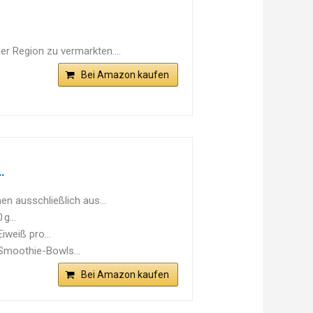
 Region zu vermarkten....
Bei Amazon kaufen
.
n ausschließlich aus...
g...
iweiß pro...
 Smoothie-Bowls...
Bei Amazon kaufen