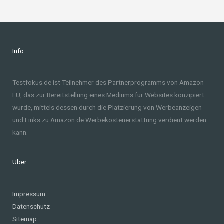
Info
Testfokus.de ist Teilnehmer des Partnerprogramms von Amazon
EU, das zur Bereitstellung eines Mediums für Websites konzipiert
wurde, mittels dessen durch die Platzierung von Werbeanzeigen
und Links zu Amazon.de Werbekostenerstattung verdient werden
kann.
Über
Impressum
Datenschutz
Sitemap