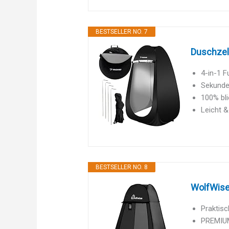
BESTSELLER NO. 7
Duschzel
4-in-1 F
Sekunde
100% bli
Leicht &
BESTSELLER NO. 8
WolfWise 
Praktis
PREMIUM