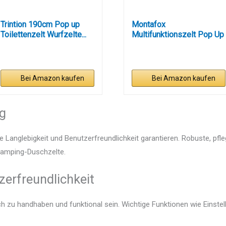
Trintion 190cm Pop up
Montafox
Toilettenzelt Wurfzelte...
Multifunktionszelt Pop Up
Zelt 2m Groß...
Bei Amazon kaufen
Bei Amazon kaufen
ng
e Langlebigkeit und Benutzerfreundlichkeit garantieren. Robuste, pfl
 Camping-Duschzelte.
zerfreundlichkeit
ch zu handhaben und funktional sein. Wichtige Funktionen wie Einst