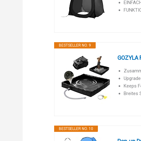
EINFACH
FUNKTION
BESTSELLER NO. 9
GOZYLA F
Zusamme
Upgraded
Keeps F
Breites
BESTSELLER NO. 10