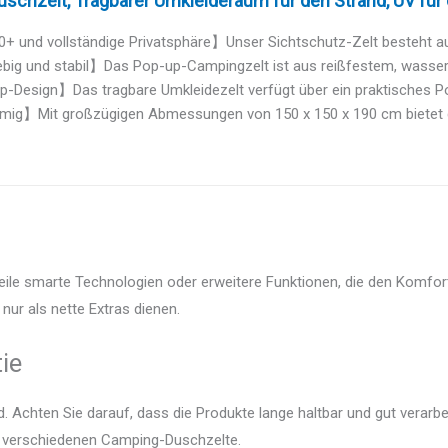
schzelt, Tragbarer Umkleideraum für den Strand, UV für d
+ und vollständige Privatsphäre】Unser Sichtschutz-Zelt besteht a
big und stabil】Das Pop-up-Campingzelt ist aus reißfestem, wasse
-Design】Das tragbare Umkleidezelt verfügt über ein praktisches Pop
ig】Mit großzügigen Abmessungen von 150 x 150 x 190 cm bietet da
eile smarte Technologien oder erweitere Funktionen, die den Komfort
nur als nette Extras dienen.
ie
 Achten Sie darauf, dass die Produkte lange haltbar und gut verarbei
er verschiedenen Camping-Duschzelte.