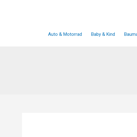
Zum
Inhalt
springen
Auto & Motorrad
Baby & Kind
Bauma