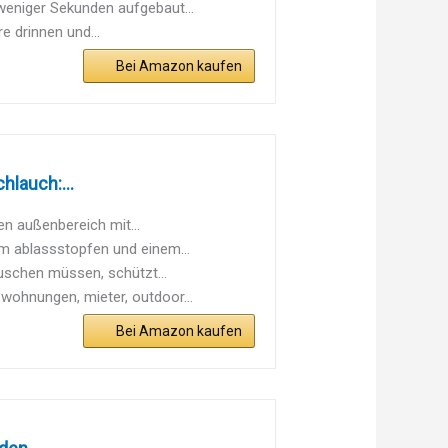
weniger Sekunden aufgebaut...
 drinnen und...
Bei Amazon kaufen
lauch:...
 außenbereich mit...
m ablassstopfen und einem...
uschen müssen, schützt...
wohnungen, mieter, outdoor...
Bei Amazon kaufen