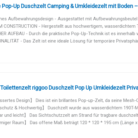
 Pop-Up Duschzelt Camping & Umkleidezelt mit Boden –.
ches Aufbewahrungsdesign - Ausgestattet mit Aufbewahrungsbeutel f
 CONSTRUCTION - Hergestellt aus hochwertigem, wasserdichtem Taft
ER AUFBAU - Durch die praktische Pop-Up-Technik ist es innerhalb 
ALITÄT - Das Zelt ist eine ideale Lösung für temporäre Privatsphäre
oilettenzelt riggoo Duschzelt Pop Up Umkleidezelt Priva
ertes Design】 Dies ist ein brillantes Pop-up-Zelt, da seine Mesh-O
chutz & Hochwertig】 Duschzelt wurde aus wasserdichtem 190T-Mater
 und leicht】 Das Sichtschutzzelt am Strand für tragbare duschzelt 
iger Raum】 Das offene Maß beträgt 120 * 120 * 195 cm (Länge x Br