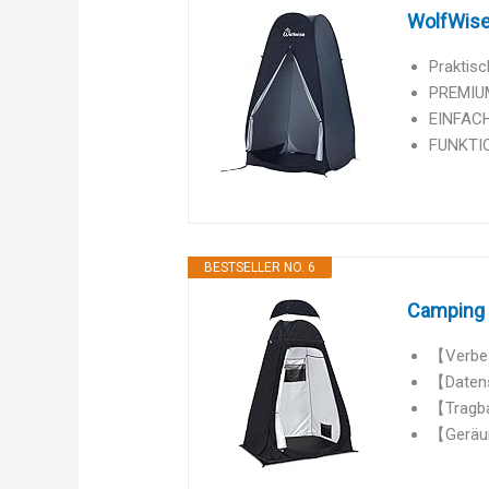
WolfWise
Praktis
PREMIUM
EINFACH
FUNKTION
BESTSELLER NO. 6
Camping T
【Verbess
【Datens
【Tragbar
【Geräum