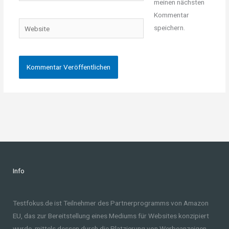
meinen nächsten
Adresse*
Kommentar
Website
speichern.
Info
Testfokus.de ist Teilnehmer des Partnerprogramms von Amazon
EU, das zur Bereitstellung eines Mediums für Websites konzipiert
wurde, mittels dessen durch die Platzierung von Werbeanzeigen