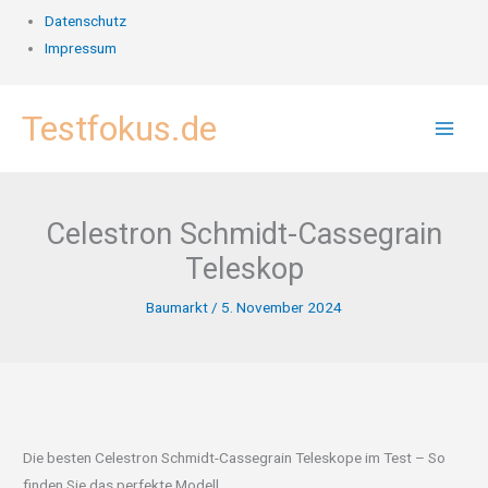
Datenschutz
Impressum
Zum
Testfokus.de
Inhalt
springen
Celestron Schmidt-Cassegrain
Teleskop
Baumarkt
/
5. November 2024
Die besten Celestron Schmidt-Cassegrain Teleskope im Test – So
finden Sie das perfekte Modell