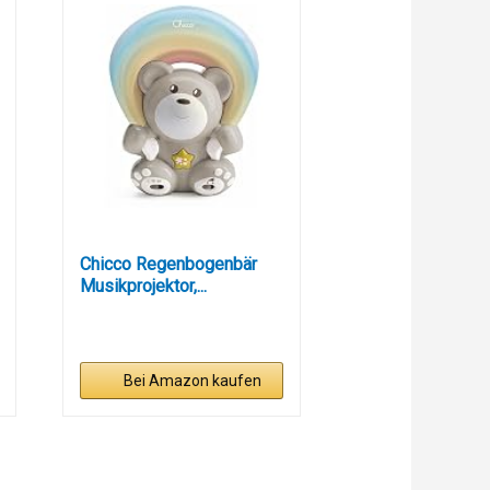
Chicco Regenbogenbär
Musikprojektor,...
Bei Amazon kaufen