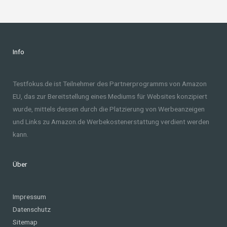
Info
Testfokus.de ist Teilnehmer des Partnerprogramms von Amazon
EU, das zur Bereitstellung eines Mediums für Websites konzipiert
wurde, mittels dessen durch die Platzierung von Werbeanzeigen
und Links zu Amazon.de Werbekostenerstattung verdient werden
kann.
Über
Impressum
Datenschutz
Sitemap