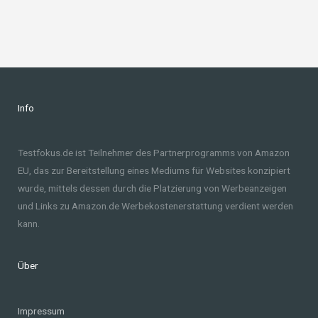
Info
Testfokus.de ist Teilnehmer des Partnerprogramms von Amazon
EU, das zur Bereitstellung eines Mediums für Websites konzipiert
wurde, mittels dessen durch die Platzierung von Werbeanzeigen
und Links zu Amazon.de Werbekostenerstattung verdient werden
kann.
Über
Impressum