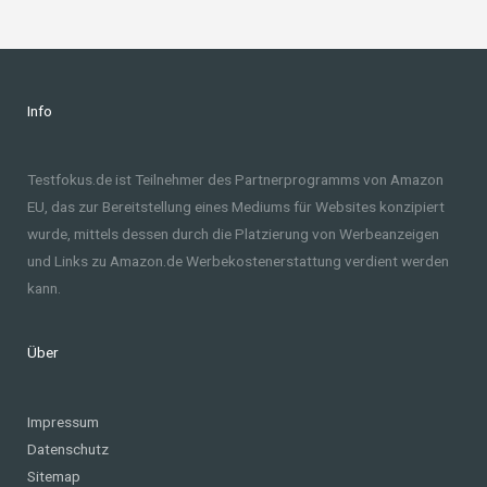
Info
Testfokus.de ist Teilnehmer des Partnerprogramms von Amazon
EU, das zur Bereitstellung eines Mediums für Websites konzipiert
wurde, mittels dessen durch die Platzierung von Werbeanzeigen
und Links zu Amazon.de Werbekostenerstattung verdient werden
kann.
Über
Impressum
Datenschutz
Sitemap