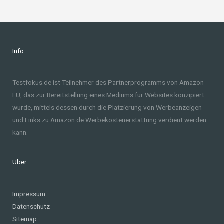
Info
Testfokus.de ist Teilnehmer des Partnerprogramms von Amazon
EU, das zur Bereitstellung eines Mediums für Websites konzipiert
wurde, mittels dessen durch die Platzierung von Werbeanzeigen
und Links zu Amazon.de Werbekostenerstattung verdient werden
kann.
Über
Impressum
Datenschutz
Sitemap