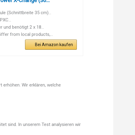
ower X-Change (36...
e (Schnittbreite 35 cm)...
PXC...
 und benötigt 2 x 18...
fer from local products,...
Bei Amazon kaufen
t erhöhen. Wir erklären, welche
tet sind. In unserem Test analysieren wir