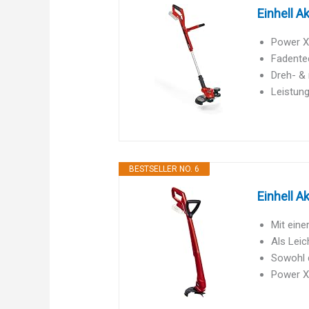
Einhell A
Power X-
Fadentec
Dreh- & 
Leistung
BESTSELLER NO. 6
Einhell A
Mit eine
Als Leic
Sowohl 
Power X-