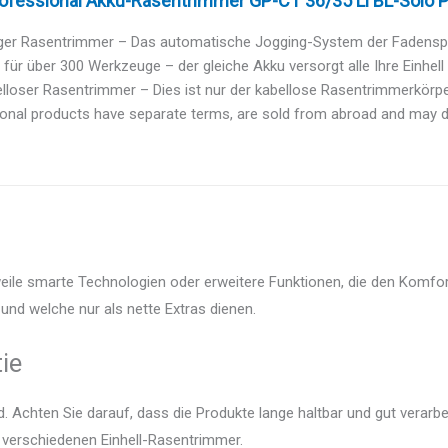
rofessional Akku-Rasentrimmer GP-CT 36/35 Li BL-Solo P
iger Rasentrimmer – Das automatische Jogging-System der Fadenspul
 für über 300 Werkzeuge – der gleiche Akku versorgt alle Ihre Einhell 
lloser Rasentrimmer – Dies ist nur der kabellose Rasentrimmerkörper
ional products have separate terms, are sold from abroad and may dif
weile smarte Technologien oder erweitere Funktionen, die den Komfor
und welche nur als nette Extras dienen.
ie
 Achten Sie darauf, dass die Produkte lange haltbar und gut verarbei
r verschiedenen Einhell-Rasentrimmer.