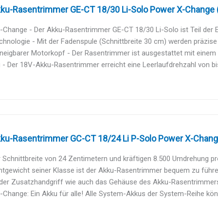
kku-Rasentrimmer GE-CT 18/30 Li-Solo Power X-Change (Li
Change - Der Akku-Rasentrimmer GE-CT 18/30 Li-Solo ist Teil der E
hnologie - Mit der Fadenspule (Schnittbreite 30 cm) werden präzise 
neigbarer Motorkopf - Der Rasentrimmer ist ausgestattet mit einem 
 - Der 18V-Akku-Rasentrimmer erreicht eine Leerlaufdrehzahl von bi
kku-Rasentrimmer GC-CT 18/24 Li P-Solo Power X-Change 
r Schnittbreite von 24 Zentimetern und kräftigen 8.500 Umdrehung pro
htgewicht seiner Klasse ist der Akku-Rasentrimmer bequem zu führen.
der Zusatzhandgriff wie auch das Gehäuse des Akku-Rasentrimmers v
Change: Ein Akku für alle! Alle System-Akkus der System-Reihe könne