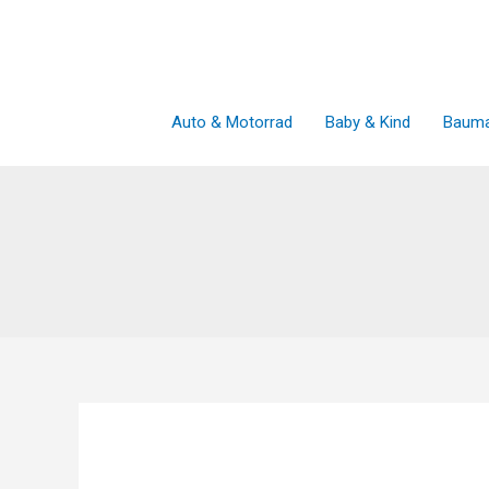
Zum
Inhalt
springen
Auto & Motorrad
Baby & Kind
Bauma