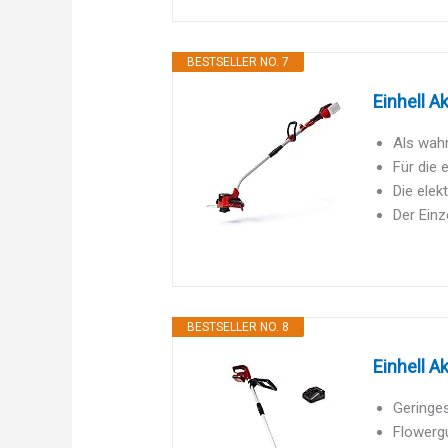
BESTSELLER NO. 7
Einhell A
Als wahr
Für die 
Die elek
Der Einz
BESTSELLER NO. 8
Einhell A
Geringes
Flowerg