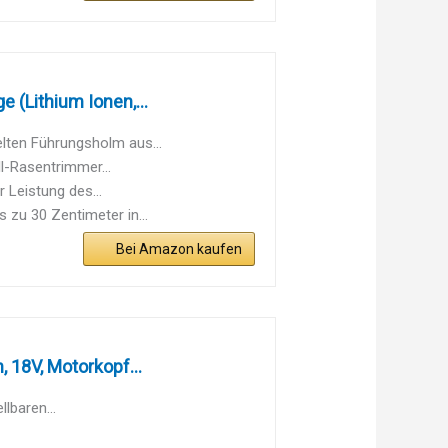
 (Lithium Ionen,...
lten Führungsholm aus...
l-Rasentrimmer...
 Leistung des...
 zu 30 Zentimeter in...
Bei Amazon kaufen
 18V, Motorkopf...
lbaren...