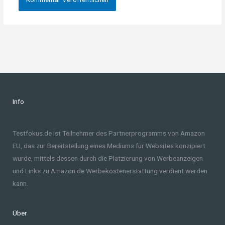
Info
Testfokus.de ist Teilnehmer des Partnerprogramms von Amazon
EU, das zur Bereitstellung eines Mediums für Websites konzipiert
wurde, mittels dessen durch die Platzierung von Werbeanzeigen
und Links zu Amazon.de Werbekostenerstattung verdient werden
kann.
Über