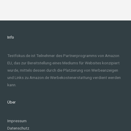
Info
Testfokus.de ist Teilnehmer des Partnerprogramms von Amazon
EU, das zur Bereitstellung eines Mediums für Websites konzipiert
wurde, mittels dessen durch die Platzierung von Werbeanzeigen
und Links zu Amazon.de Werbekostenerstattung verdient werden
kann.
Über
Impressum
Datenschutz