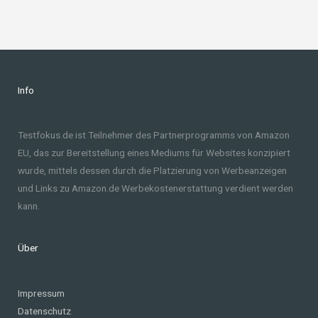
Info
Testfokus.de ist Teilnehmer des Partnerprogramms von Amazon
EU, das zur Bereitstellung eines Mediums für Websites konzipiert
wurde, mittels dessen durch die Platzierung von Werbeanzeigen
und Links zu Amazon.de Werbekostenerstattung verdient werden
kann.
Über
Impressum
Datenschutz