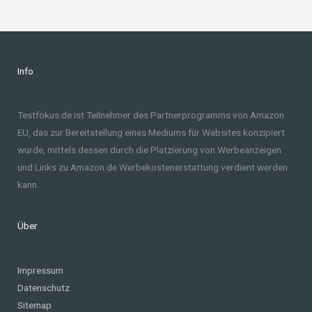
Info
Testfokus.de ist Teilnehmer des Partnerprogramms von Amazon
EU, das zur Bereitstellung eines Mediums für Websites konzipiert
wurde, mittels dessen durch die Platzierung von Werbeanzeigen
und Links zu Amazon.de Werbekostenerstattung verdient werden
kann.
Über
Impressum
Datenschutz
Sitemap