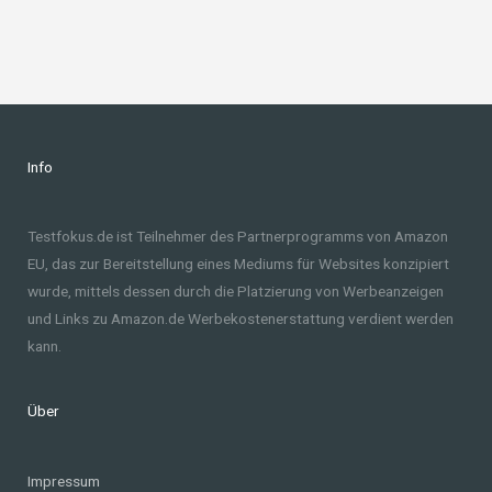
Info
Testfokus.de ist Teilnehmer des Partnerprogramms von Amazon
EU, das zur Bereitstellung eines Mediums für Websites konzipiert
wurde, mittels dessen durch die Platzierung von Werbeanzeigen
und Links zu Amazon.de Werbekostenerstattung verdient werden
kann.
Über
Impressum