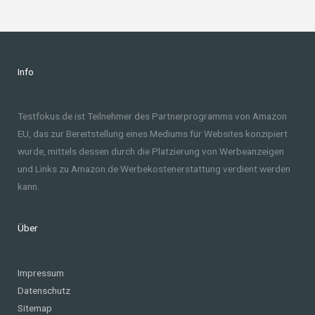
Info
Testfokus.de ist Teilnehmer des Partnerprogramms von Amazon
EU, das zur Bereitstellung eines Mediums für Websites konzipiert
wurde, mittels dessen durch die Platzierung von Werbeanzeigen
und Links zu Amazon.de Werbekostenerstattung verdient werden
kann.
Über
Impressum
Datenschutz
Sitemap