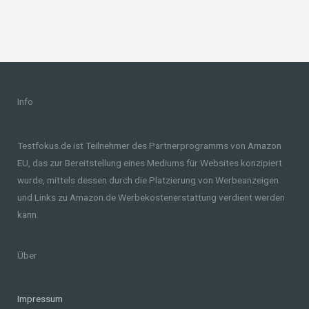
Info
Testfokus.de ist Teilnehmer des Partnerprogramms von Amazon
EU, das zur Bereitstellung eines Mediums für Websites konzipiert
wurde, mittels dessen durch die Platzierung von Werbeanzeigen
und Links zu Amazon.de Werbekostenerstattung verdient werden
kann.
Über
Impressum