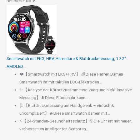
Bestseller No. 6
Smartwatch mit EKG, HRV, Harnsäure & Blutdruckmessung, 1.32"
AMOLED...
❤️【Smartwatch mit EKG+HRV】 🌈Diese Herren Damen
Smartwatch ist mit taktilen ECG-Elektroden...
✨【Analyse der Körperzusammensetzung und nicht-invasive
Messung】🌲Diese Fitnessuhr kann...
🩺【Blutdruckmessung am Handgelenk – einfach &
unkompliziert】🔥Diese smartwatch damen mit...
⚡【24-Stunden-Gesundheitsschutz】💦Die Uhr ist mit neuen,
verbesserten intelligenten Sensoren...