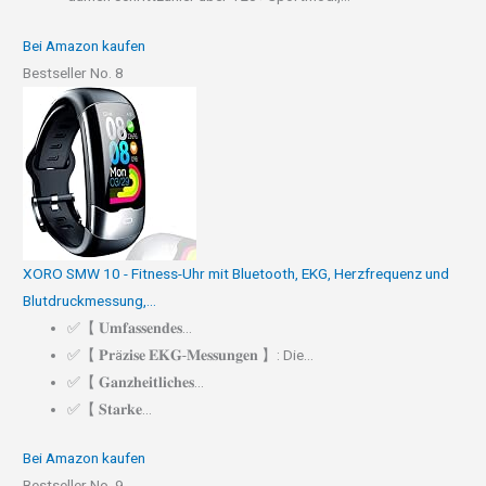
Bei Amazon kaufen
Bestseller No. 8
XORO SMW 10 - Fitness-Uhr mit Bluetooth, EKG, Herzfrequenz und
Blutdruckmessung,...
✅【 𝐔𝐦𝐟𝐚𝐬𝐬𝐞𝐧𝐝𝐞𝐬...
✅【 𝐏𝐫ä𝐳𝐢𝐬𝐞 𝐄𝐊𝐆-𝐌𝐞𝐬𝐬𝐮𝐧𝐠𝐞𝐧 】: Die...
✅【 𝐆𝐚𝐧𝐳𝐡𝐞𝐢𝐭𝐥𝐢𝐜𝐡𝐞𝐬...
✅【 𝐒𝐭𝐚𝐫𝐤𝐞...
Bei Amazon kaufen
Bestseller No. 9