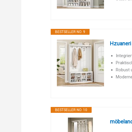
BESTSELLER NO. 9
Hzuaneri
Integrie
Praktisc
Robust u
Moderne 
BESTSELLER NO. 10
möbeland