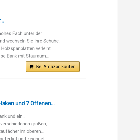
..
ohes Fach unter der...
d wechseln Sie Ihre Schuhe....
olzspanplatten verleiht...
ese Bank mit Stauraum...
Bei Amazon kaufen
aken und 7 Offenen...
nk und ein...
verschiedenen größen,...
aufächer im oberen...
efertigt und zeichnet...