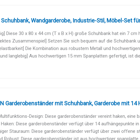
chuhbank, Wandgarderobe, Industrie-Stil, Möbel-Set für.
g] Diese 30 x 80 x 44 cm (T x B x H) große Schuhbank hat ein 7 cm h
fektes Zusammenspiel] Setzen Sie sich bequem auf die Schuhbank un
lastbarkeit] Die Kombination aus robustem Metall und hochwertigen H
und langlebig] Aus hochwertigen 15 mm Spanplatten gefertigt, ist di
 Garderobenständer mit Schuhbank, Garderobe mit 14 H
Multifunktions-Design: Diese garderobenständer vereint haken, eine ba
Haken: Diese garderobenständer verfügt über 14 aufhängepunkte in 
ger Stauraum: Diese garderobenständer verfügt über zwei offene st
nd Robust: Diese garderobenständer ist aus hochwertiger spanplatte g