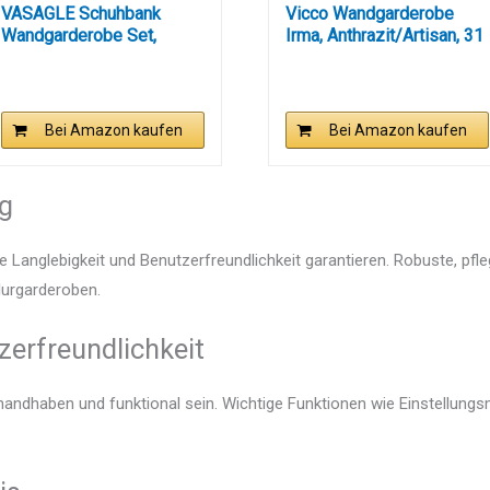
VASAGLE Schuhbank
Vicco Wandgarderobe
Wandgarderobe Set,
Irma, Anthrazit/Artisan, 31
Garderobe mit...
x...
Bei Amazon kaufen
Bei Amazon kaufen
ng
e Langlebigkeit und Benutzerfreundlichkeit garantieren. Robuste, pfl
Flurgarderoben.
zerfreundlichkeit
 handhaben und funktional sein. Wichtige Funktionen wie Einstellung