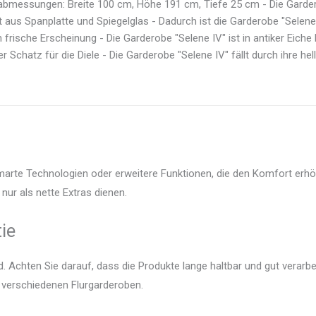
bmessungen: Breite 100 cm, Höhe 191 cm, Tiefe 25 cm - Die Garderob
t aus Spanplatte und Spiegelglas - Dadurch ist die Garderobe "Selene 
h frische Erscheinung - Die Garderobe "Selene IV" ist in antiker Eiche 
er Schatz für die Diele - Die Garderobe "Selene IV" fällt durch ihre hell
smarte Technologien oder erweitere Funktionen, die den Komfort erhö
nur als nette Extras dienen.
ie
 Achten Sie darauf, dass die Produkte lange haltbar und gut verarbei
r verschiedenen Flurgarderoben.