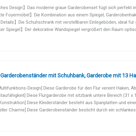
hes Design】Das moderne graue Garderobenset fügt sich perfekt in je
te Foyermöbel】Die Kombination aus einem Spiegel, Garderobenhak
Details】Die Schuhschrank mit verstellbaren Einlegeböden, ideal für 
r Spiegel】Der dekorative Wandspiegel vergrößert den Raum optisch, 
 Garderobenständer mit Schuhbank, Garderobe mit 13 Hak
Multifunktions-Design] Diese Garderobe für den Flur vereint Haken, Ab
taufähigkeit] Diese Flurgarderobe mit sitzbank untere Bereich (31 x 1
 Konstruktion] Diese Kleiderständer besteht aus Spanplatten und eine
ieller Charme] Diese Garderobenständer besticht durch ein schlankes M