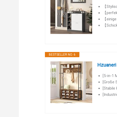
【Stylisc
【perfek
【einige 
【Schicke
BESTSELLER NO. 6
Hzuaneri
[5-in-1 
[Große S
[Stabile
[Industr