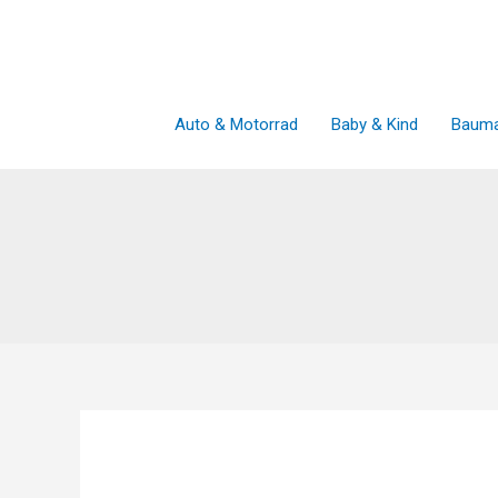
Zum
Inhalt
springen
Auto & Motorrad
Baby & Kind
Bauma