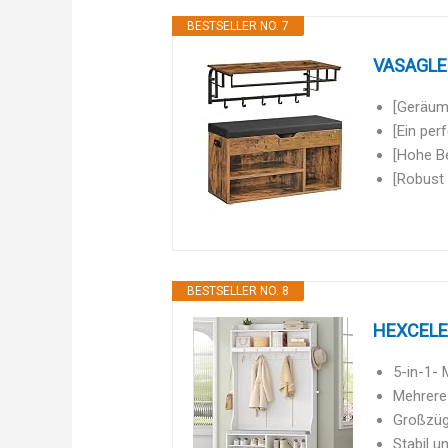
BESTSELLER NO. 7
VASAGLE S
[Geräumi
[Ein per
[Hohe Be
[Robust 
BESTSELLER NO. 8
HEXCELEN
5-in-1- 
Mehrere 
Großzügi
Stabil u