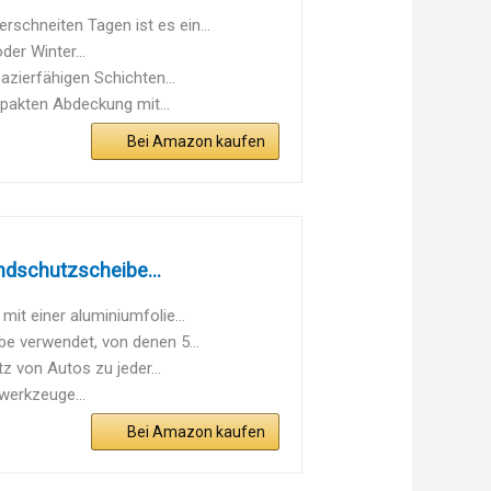
schneiten Tagen ist es ein...
er Winter...
azierfähigen Schichten...
pakten Abdeckung mit...
Bei Amazon kaufen
ndschutzscheibe...
it einer aluminiumfolie...
e verwendet, von denen 5...
 von Autos zu jeder...
swerkzeuge...
Bei Amazon kaufen