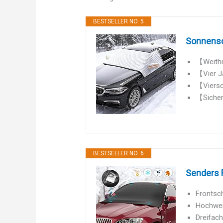
BESTSELLER NO. 5
Sonnensc
【Weithi
【Vier Ja
【Viersch
【Sicherh
BESTSELLER NO. 6
Senders 
Frontsch
Hochwert
Dreifach