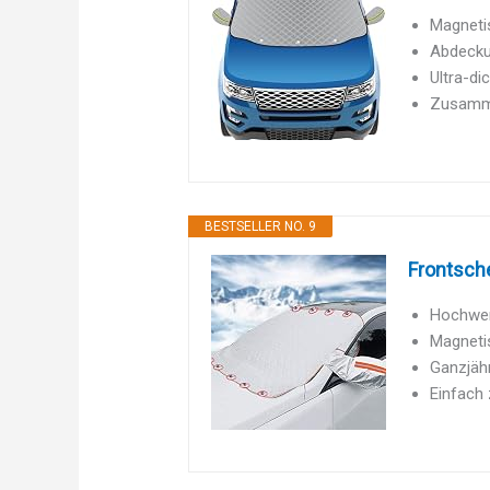
Magnetis
Abdeckun
Ultra-di
Zusamme
BESTSELLER NO. 9
Frontsch
Hochwert
Magneti
Ganzjäh
Einfach 