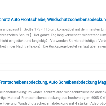
hutz Auto Frontscheibe, Windschutzscheibenabdeckung 
n angepasst】 Größe 175 × 115 cm, kompatibel mit den meisten Limo
hreszeiten Schutz】 Der ganze Tag lang verwendet, widerstand usw. 
icht eingedickt und langlebig】 Verwenden Sie vierschichtiges Verbu
eit in der Nachtreflexion】 Die Rückspiegelbeutel verfügt über einen r
Frontscheibenabdeckung, Auto Scheibenabdeckung Magnet
eibenabdeckung: Im winter, schützt auto windschutzscheibe abdecku
ige Material: Frontscheibenabdeckung aus hochwertigem 600D Oxford
e Fixierung: Windschutzscheiben abdeckung mit 4 starken Adsorption