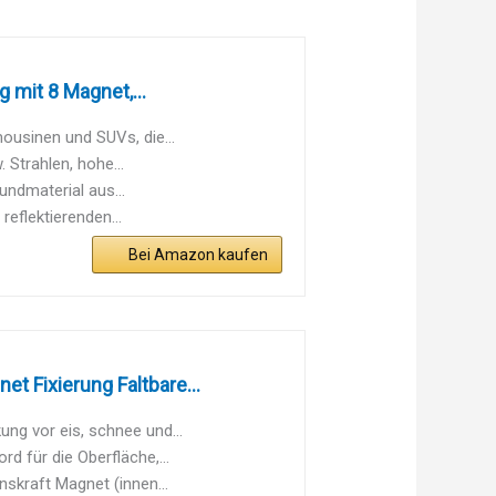
mit 8 Magnet,...
usinen und SUVs, die...
Strahlen, hohe...
ndmaterial aus...
eflektierenden...
Bei Amazon kaufen
 Fixierung Faltbare...
ng vor eis, schnee und...
 für die Oberfläche,...
skraft Magnet (innen...