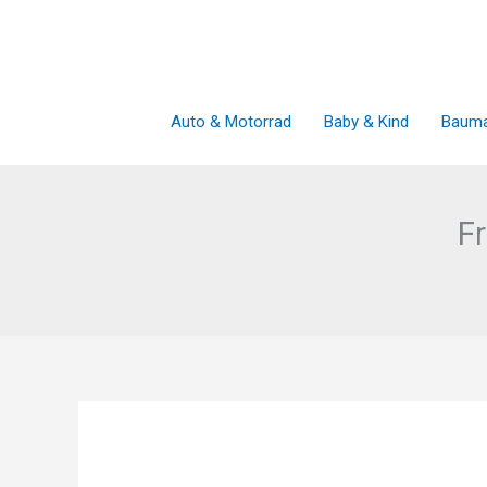
Zum
Inhalt
springen
Auto & Motorrad
Baby & Kind
Bauma
F