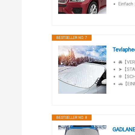
Einfach
BESTSELLER NO. 7
Tevlaphe
🚘【VERB
➤【STABI
❄【SCHUT
🚗【EINF
BESTSELLER NO. 8
GADLANE 