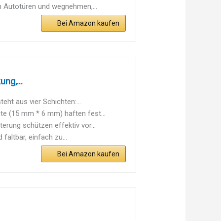
n Autotüren und wegnehmen,...
Bei Amazon kaufen
ng,...
 aus vier Schichten:...
(15 mm * 6 mm) haften fest...
g schützen effektiv vor...
tbar, einfach zu...
Bei Amazon kaufen