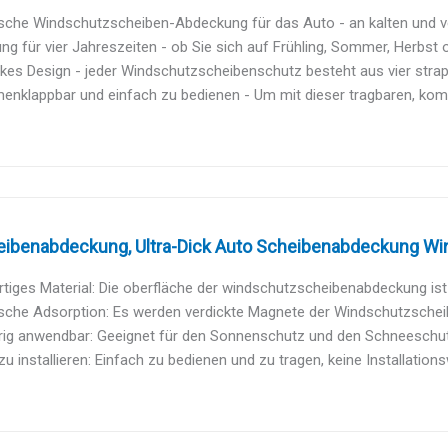
che Windschutzscheiben-Abdeckung für das Auto - an kalten und ver
g für vier Jahreszeiten - ob Sie sich auf Frühling, Sommer, Herbst od
ckes Design - jeder Windschutzscheibenschutz besteht aus vier strap
nklappbar und einfach zu bedienen - Um mit dieser tragbaren, kom
eibenabdeckung, Ultra-Dick Auto Scheibenabdeckung Wi
iges Material: Die oberfläche der windschutzscheibenabdeckung ist m
sche Adsorption: Es werden verdickte Magnete der Windschutzscheib
rig anwendbar: Geeignet für den Sonnenschutz und den Schneeschutz
zu installieren: Einfach zu bedienen und zu tragen, keine Installation