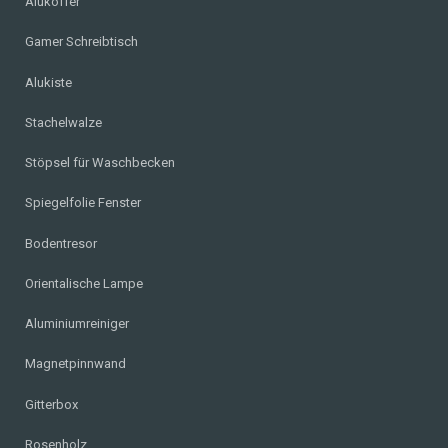
Alukoffer
Gamer Schreibtisch
Alukiste
Stachelwalze
Stöpsel für Waschbecken
Spiegelfolie Fenster
Bodentresor
Orientalische Lampe
Aluminiumreiniger
Magnetpinnwand
Gitterbox
Rosenholz