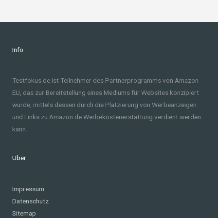
Info
Testfokus.de ist Teilnehmer des Partnerprogramms von Amazon
EU, das zur Bereitstellung eines Mediums für Websites konzipiert
wurde, mittels dessen durch die Platzierung von Werbeanzeigen
und Links zu Amazon.de Werbekostenerstattung verdient werden
kann.
Über
Impressum
Datenschutz
Sitemap