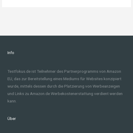
Info
Testfokus.de ist Teilnehmer des Partnerprogramms von Amazon
EU, das zur Bereitstellung eines Mediums für Websites konzipiert
wurde, mittels dessen durch die Platzierung von Werbeanzeigen
und Links zu Amazon.de Werbekostenerstattung verdient werden
kann.
Über