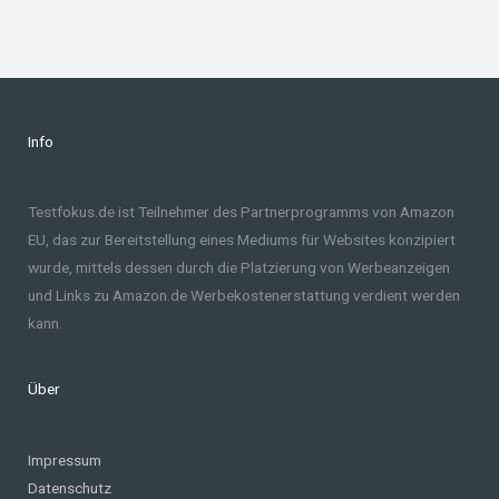
Info
Testfokus.de ist Teilnehmer des Partnerprogramms von Amazon
EU, das zur Bereitstellung eines Mediums für Websites konzipiert
wurde, mittels dessen durch die Platzierung von Werbeanzeigen
und Links zu Amazon.de Werbekostenerstattung verdient werden
kann.
Über
Impressum
Datenschutz