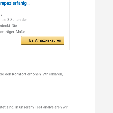
apazierfähig...
ng
ie 3 Seiten der...
eckt. Die...
ckträger. Maße...
Bei Amazon kaufen
ie den Komfort erhöhen. Wir erklären,
tet sind. In unserem Test analysieren wir