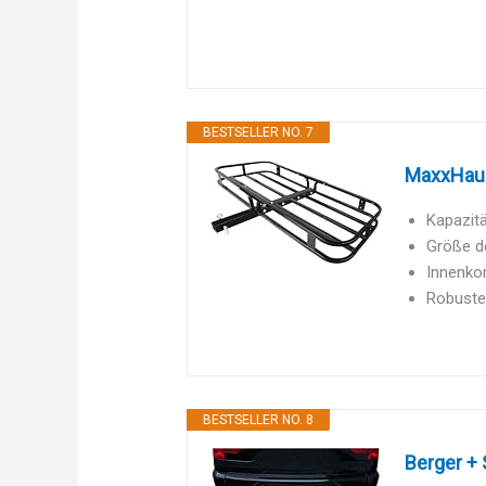
BESTSELLER NO. 7
MaxxHaul
Kapazitä
Größe de
Innenkor
Robuster
BESTSELLER NO. 8
Berger + 