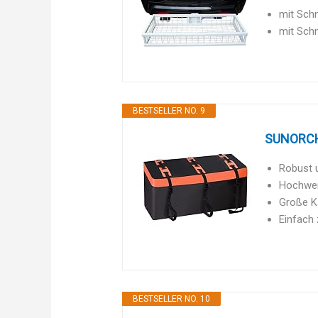
mit Schn
mit Schn
BESTSELLER NO. 9
SUNORCHI
Robust u
Hochwer
Große Ka
Einfach 
BESTSELLER NO. 10