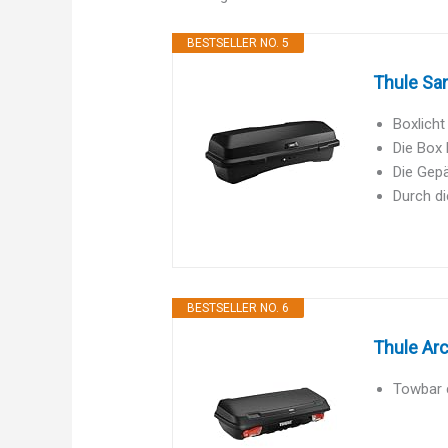
BESTSELLER NO. 5
Thule Sa
Boxlicht
Die Box
Die Gep
Durch di
BESTSELLER NO. 6
Thule Ar
Towbar c