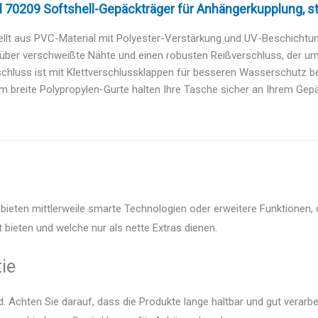
70209 Softshell-Gepäckträger für Anhängerkupplung, str
ellt aus PVC-Material mit Polyester-Verstärkung und UV-Beschichtu
über verschweißte Nähte und einen robusten Reißverschluss, der um d
chluss ist mit Klettverschlussklappen für besseren Wasserschutz bed
cm breite Polypropylen-Gurte halten Ihre Tasche sicher an Ihrem Gepä
ieten mittlerweile smarte Technologien oder erweitere Funktionen, d
 bieten und welche nur als nette Extras dienen.
ie
 Achten Sie darauf, dass die Produkte lange haltbar und gut verarbei