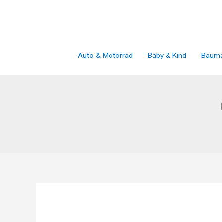
Zum
Inhalt
springen
Auto & Motorrad
Baby & Kind
Bauma