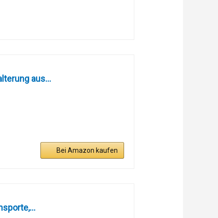
terung aus...
Bei Amazon kaufen
sporte,...