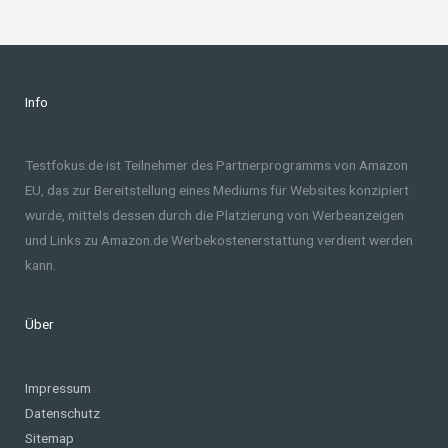
Info
Testfokus.de ist Teilnehmer des Partnerprogramms von Amazon
EU, das zur Bereitstellung eines Mediums für Websites konzipiert
wurde, mittels dessen durch die Platzierung von Werbeanzeigen
und Links zu Amazon.de Werbekostenerstattung verdient werden
kann.
Über
Impressum
Datenschutz
Sitemap