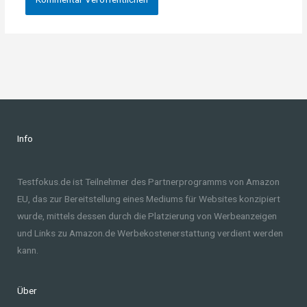
Info
Testfokus.de ist Teilnehmer des Partnerprogramms von Amazon
EU, das zur Bereitstellung eines Mediums für Websites konzipiert
wurde, mittels dessen durch die Platzierung von Werbeanzeigen
und Links zu Amazon.de Werbekostenerstattung verdient werden
kann.
Über