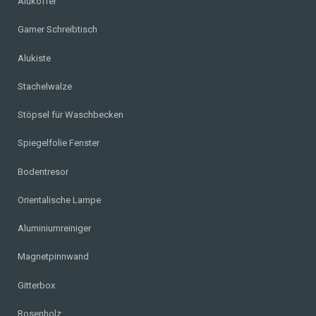
Alukoffer
Gamer Schreibtisch
Alukiste
Stachelwalze
Stöpsel für Waschbecken
Spiegelfolie Fenster
Bodentresor
Orientalische Lampe
Aluminiumreiniger
Magnetpinnwand
Gitterbox
Rosenholz