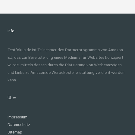
Info
Testfokus.de ist Teilnehmer des Partnerprogramms von Amazon
EU, das zur Bereitstellung eines Mediums für Websites konzipiert
wurde, mittels dessen durch die Platzierung von Werbeanzeigen
und Links zu Amazon.de Werbekostenerstattung verdient werden
kann.
Über
Impressum
Datenschutz
Sitemap