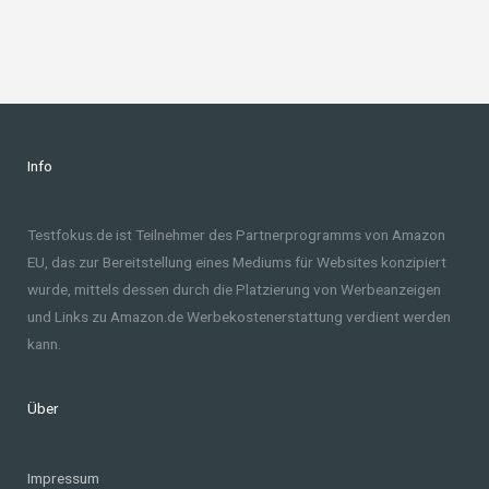
Info
Testfokus.de ist Teilnehmer des Partnerprogramms von Amazon
EU, das zur Bereitstellung eines Mediums für Websites konzipiert
wurde, mittels dessen durch die Platzierung von Werbeanzeigen
und Links zu Amazon.de Werbekostenerstattung verdient werden
kann.
Über
Impressum