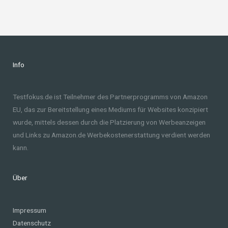
Info
Testfokus.de ist Teilnehmer des Partnerprogramms von Amazon
EU, das zur Bereitstellung eines Mediums für Websites konzipiert
wurde, mittels dessen durch die Platzierung von Werbeanzeigen
und Links zu Amazon.de Werbekostenerstattung verdient werden
kann.
Über
Impressum
Datenschutz