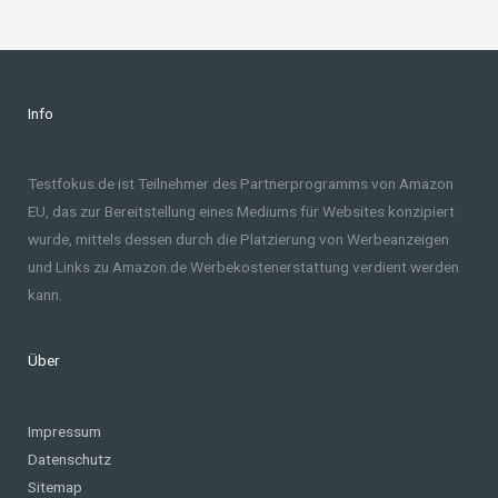
Info
Testfokus.de ist Teilnehmer des Partnerprogramms von Amazon
EU, das zur Bereitstellung eines Mediums für Websites konzipiert
wurde, mittels dessen durch die Platzierung von Werbeanzeigen
und Links zu Amazon.de Werbekostenerstattung verdient werden
kann.
Über
Impressum
Datenschutz
Sitemap