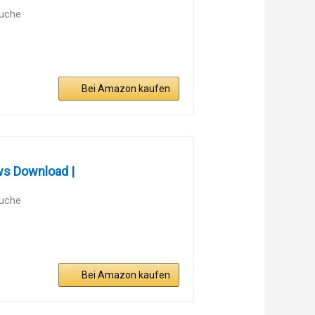
äuche
Bei Amazon kaufen
ws Download |
äuche
Bei Amazon kaufen