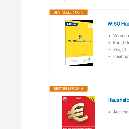
BESTSELLER NO. 5
WISO Hau
Verscha
Bringt O
Zeigt I
Ideal fü
BESTSELLER NO. 6
Haushalt
Audience