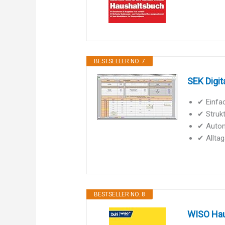
BESTSELLER NO. 7
SEK Digit
✔ Einfac
✔ Strukt
✔ Autom
✔ Alltag
BESTSELLER NO. 8
WISO Hau