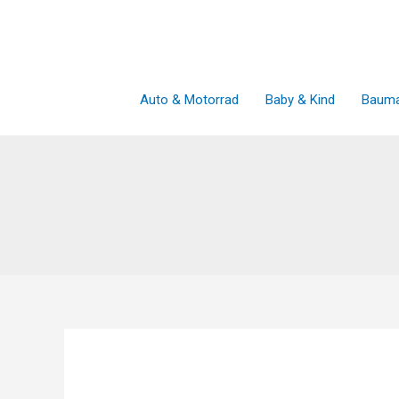
Zum
Inhalt
springen
Auto & Motorrad
Baby & Kind
Bauma