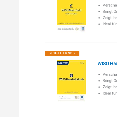
Verscha
Bringt O
Zeigt I
Ideal fü
BESTSELLER NO. 9
WISO Hau
Verscha
Bringt O
Zeigt I
Ideal fü