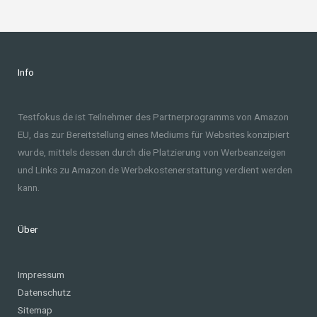
Info
Testfokus.de ist Teilnehmer des Partnerprogramms von Amazon
EU, das zur Bereitstellung eines Mediums für Websites konzipiert
wurde, mittels dessen durch die Platzierung von Werbeanzeigen
und Links zu Amazon.de Werbekostenerstattung verdient werden
kann.
Über
Impressum
Datenschutz
Sitemap