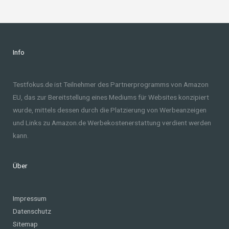
Info
Testfokus.de ist Teilnehmer des Partnerprogramms von Amazon
EU, das zur Bereitstellung eines Mediums für Websites konzipiert
wurde, mittels dessen durch die Platzierung von Werbeanzeigen
und Links zu Amazon.de Werbekostenerstattung verdient werden
kann.
Über
Impressum
Datenschutz
Sitemap