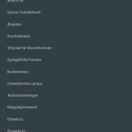
Alukoffer
Gamer Schreibtisch
Alukiste
Stachelwalze
Stöpsel für Waschbecken
Spiegelfolie Fenster
Bodentresor
Orientalische Lampe
Aluminiumreiniger
Magnetpinnwand
Gitterbox
Rosenholz